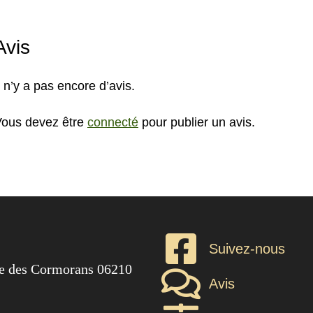
Avis
l n’y a pas encore d’avis.
ous devez être
connecté
pour publier un avis.
Suivez-nous
ée des Cormorans 06210
Avis