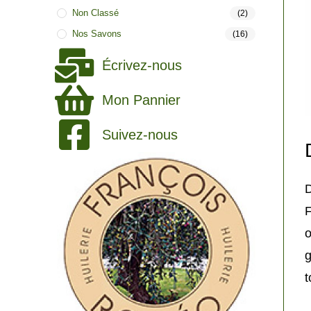
Non Classé
(2)
Nos Savons
(16)
Écrivez-nous
Mon Pannier
Suivez-nous
D
F
o
g
t