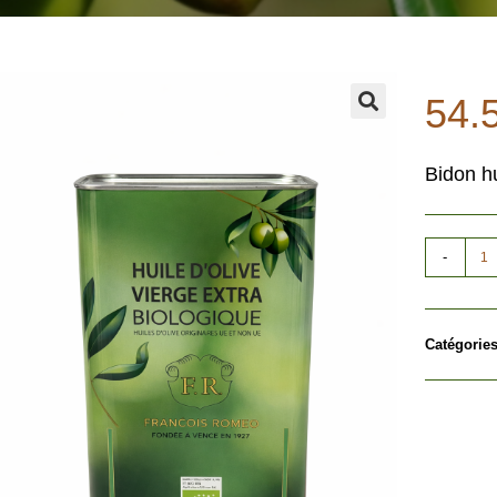
54.
🔍
Bidon hu
-
Catégories