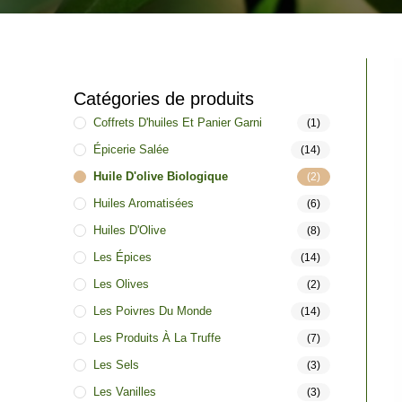
Catégories de produits
Coffrets D'huiles Et Panier Garni
(1)
Épicerie Salée
(14)
Huile D'olive Biologique
(2)
Huiles Aromatisées
(6)
Huiles D'Olive
(8)
Les Épices
(14)
Les Olives
(2)
Les Poivres Du Monde
(14)
Les Produits À La Truffe
(7)
Les Sels
(3)
Les Vanilles
(3)