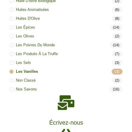
Huile D'olive Biologique
(2)
Huiles Aromatisées
(6)
Huiles D'Olive
(8)
Les Épices
(14)
Les Olives
(2)
Les Poivres Du Monde
(14)
Les Produits À La Truffe
(7)
Les Sels
(3)
Les Vanilles
(3)
Non Classé
(2)
Nos Savons
(16)
Écrivez-nous