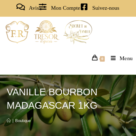
Avis
Mon Compte
Suivez-nous
Menu
0
VANILLE BOURBON
MADAGASCAR 1KG
|
Boutique