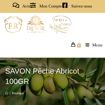
Avis
Mon Compte
Suivez-nous
Menu
0
SAVON Pêche Abricot
100GR
|
Boutique