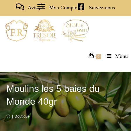
Avis
Mon Compte
Suivez-nous
Menu
0
Moulins les 5 baies du
Monde 40gr
|
Boutique