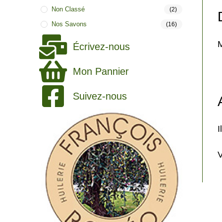
Non Classé
(2)
Nos Savons
(16)
M
Écrivez-nous
Mon Pannier
Suivez-nous
I
V