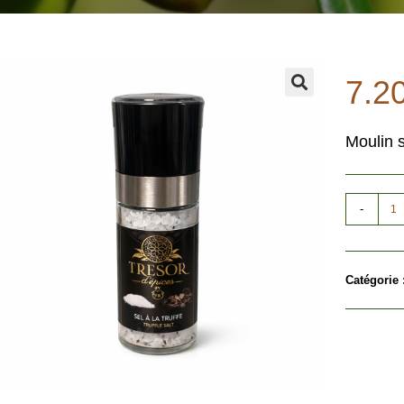
7.2
🔍
Moulin s
-
Catégorie 