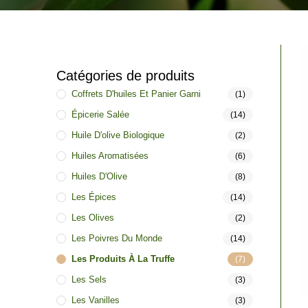
Catégories de produits
Coffrets D'huiles Et Panier Garni
(1)
Épicerie Salée
(14)
Huile D'olive Biologique
(2)
Huiles Aromatisées
(6)
Huiles D'Olive
(8)
Les Épices
(14)
Les Olives
(2)
Les Poivres Du Monde
(14)
Les Produits À La Truffe
(7)
Les Sels
(3)
Les Vanilles
(3)