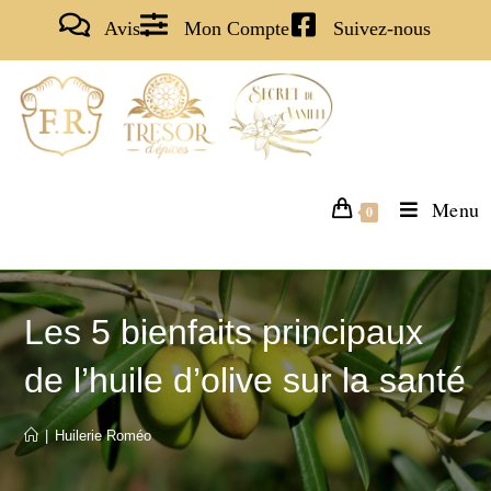
Avis
Mon Compte
Suivez-nous
Menu
0
Les 5 bienfaits principaux
de l’huile d’olive sur la santé
|
Huilerie Roméo