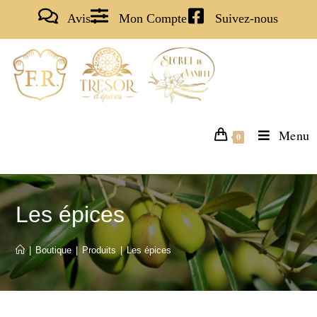
Avis
Mon Compte
Suivez-nous
Menu
0
Les épices
|
Boutique
|
Produits
|
Les épices